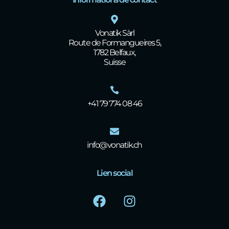
Vonatik Sàrl
Route de Formangueires 5,
1782 Belfaux,
Suisse
+41 79 774 08 46
info@vonatik.ch
Lien social